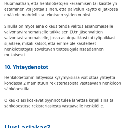
Huomaathan, että henkilötietojen keräämisen tai käsittelyn
estäminen voi johtaa siihen, että palvelun käyttö ei jatkossa
enää ole mahdollista teknisten syiden vuoksi.
Sinulla on myös aina oikeus tehdä valitus asianomaiselle
valvontaviranomaiselle taikka sen EU:n jäsenvaltion
valvontaviranomaiselle, jossa asuinpaikkasi tai työpaikkasi
sijaitsee, mikäli katsot, että emme ole käsitelleet
henkilötietojasi soveltuvan tietosuojalainsäädännön
mukaisesti.
10. Yhteydenotot
Henkilötietoihin liittyvissä kysymyksissä voit ottaa yhteyttä
kohdassa 2 mainittuun rekisteriasoista vastaavaan henkilöön
sähköpostilla.
Oikeuksiasi koskevat pyynnöt tulee lähettää kirjallisina tai
sähköpostitse rekisteriasiosta vastaavalle henkilölle.
Uusi asiakas?