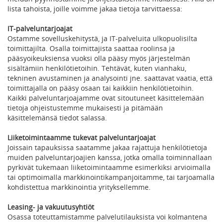
lista tahoista, joille voimme jakaa tietoja tarvittaessa:
IT-palveluntarjoajat
Ostamme sovelluskehitystä, ja IT-palveluita ulkopuolisilta
toimittajilta. Osalla toimittajista saattaa roolinsa ja
pääsyoikeuksiensa vuoksi olla pääsy myös järjestelmän
sisältämiin henkilötietoihin. Tehtävät, kuten vianhaku,
tekninen avustaminen ja analysointi jne. saattavat vaatia, että
toimittajalla on pääsy osaan tai kaikkiin henkilötietoihin.
Kaikki palveluntarjoajamme ovat sitoutuneet käsittelemään
tietoja ohjeistustemme mukaisesti ja pitämään
käsittelemänsä tiedot salassa.
Liiketoimintaamme tukevat palveluntarjoajat
Joissain tapauksissa saatamme jakaa rajattuja henkilötietoja
muiden palveluntarjoajien kanssa, jotka omalla toiminnallaan
pyrkivät tukemaan liiketoimintaamme esimerkiksi arvioimalla
tai optimoimalla markkinointikampanjoitamme, tai tarjoamalla
kohdistettua markkinointia yrityksellemme.
Leasing- ja vakuutusyhtiöt
Osassa toteuttamistamme palvelutilauksista voi kolmantena