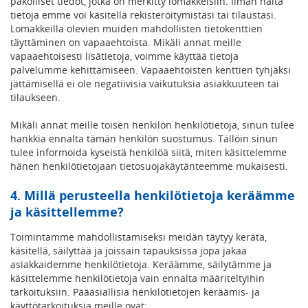
pakolliset tiedot, jotka on merkitty lomakkeisiin. Ilman näitä
tietoja emme voi käsitellä rekisteröitymistäsi tai tilaustasi.
Lomakkeilla olevien muiden mahdollisten tietokenttien
täyttäminen on vapaaehtoista. Mikäli annat meille
vapaaehtoisesti lisätietoja, voimme käyttää tietoja
palvelumme kehittämiseen. Vapaaehtoisten kenttien tyhjäksi
jättämisellä ei ole negatiivisia vaikutuksia asiakkuuteen tai
tilaukseen.
Mikäli annat meille toisen henkilön henkilötietoja, sinun tulee
hankkia ennalta tämän henkilön suostumus. Tällöin sinun
tulee informoida kyseistä henkilöä siitä, miten käsittelemme
hänen henkilötietojaan tietosuojakäytänteemme mukaisesti.
4. Millä perusteella henkilötietoja keräämme
ja käsittellemme?
Toimintamme mahdollistamiseksi meidän täytyy kerätä,
käsitellä, säilyttää ja joissain tapauksissa jopa jakaa
asiakkaidemme henkilötietoja. Keräämme, säilytämme ja
käsittelemme henkilötietoja vain ennalta määriteltyihin
tarkoituksiin. Pääasiallisia henkilötietojen keräämis- ja
käyttötarkoituksia meille ovat: