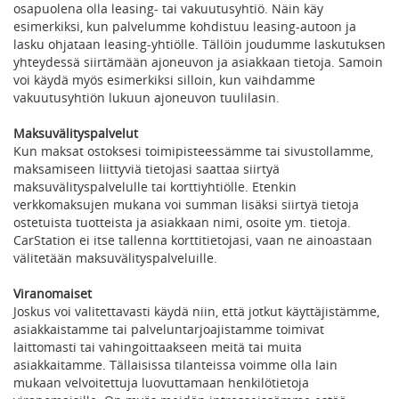
osapuolena olla leasing- tai vakuutusyhtiö. Näin käy
esimerkiksi, kun palvelumme kohdistuu leasing-autoon ja
lasku ohjataan leasing-yhtiölle. Tällöin joudumme laskutuksen
yhteydessä siirtämään ajoneuvon ja asiakkaan tietoja. Samoin
voi käydä myös esimerkiksi silloin, kun vaihdamme
vakuutusyhtiön lukuun ajoneuvon tuulilasin.
Maksuvälityspalvelut
Kun maksat ostoksesi toimipisteessämme tai sivustollamme,
maksamiseen liittyviä tietojasi saattaa siirtyä
maksuvälityspalvelulle tai korttiyhtiölle. Etenkin
verkkomaksujen mukana voi summan lisäksi siirtyä tietoja
ostetuista tuotteista ja asiakkaan nimi, osoite ym. tietoja.
CarStation ei itse tallenna korttitietojasi, vaan ne ainoastaan
välitetään maksuvälityspalveluille.
Viranomaiset
Joskus voi valitettavasti käydä niin, että jotkut käyttäjistämme,
asiakkaistamme tai palveluntarjoajistamme toimivat
laittomasti tai vahingoittaakseen meitä tai muita
asiakkaitamme. Tällaisissa tilanteissa voimme olla lain
mukaan velvoitettuja luovuttamaan henkilötietoja