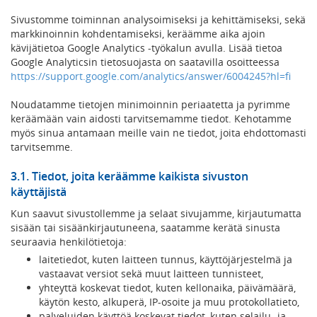
Sivustomme toiminnan analysoimiseksi ja kehittämiseksi, sekä
markkinoinnin kohdentamiseksi, keräämme aika ajoin
kävijätietoa Google Analytics -työkalun avulla. Lisää tietoa
Google Analyticsin tietosuojasta on saatavilla osoitteessa
https://support.google.com/analytics/answer/6004245?hl=fi
Noudatamme tietojen minimoinnin periaatetta ja pyrimme
keräämään vain aidosti tarvitsemamme tiedot. Kehotamme
myös sinua antamaan meille vain ne tiedot, joita ehdottomasti
tarvitsemme.
3.1. Tiedot, joita keräämme kaikista sivuston
käyttäjistä
Kun saavut sivustollemme ja selaat sivujamme, kirjautumatta
sisään tai sisäänkirjautuneena, saatamme kerätä sinusta
seuraavia henkilötietoja:
laitetiedot, kuten laitteen tunnus, käyttöjärjestelmä ja
vastaavat versiot sekä muut laitteen tunnisteet,
yhteyttä koskevat tiedot, kuten kellonaika, päivämäärä,
käytön kesto, alkuperä, IP-osoite ja muu protokollatieto,
palveluiden käyttöä koskevat tiedot, kuten selailu- ja