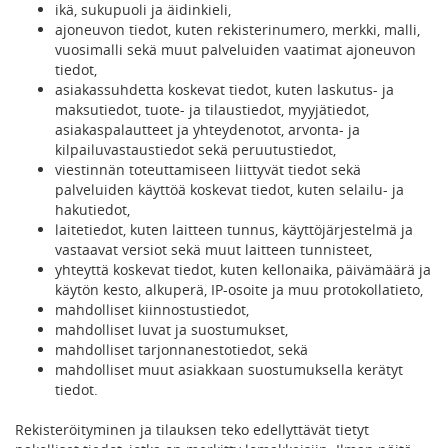
ikä, sukupuoli ja äidinkieli,
ajoneuvon tiedot, kuten rekisterinumero, merkki, malli,
vuosimalli sekä muut palveluiden vaatimat ajoneuvon
tiedot,
asiakassuhdetta koskevat tiedot, kuten laskutus- ja
maksutiedot, tuote- ja tilaustiedot, myyjätiedot,
asiakaspalautteet ja yhteydenotot, arvonta- ja
kilpailuvastaustiedot sekä peruutustiedot,
viestinnän toteuttamiseen liittyvät tiedot sekä
palveluiden käyttöä koskevat tiedot, kuten selailu- ja
hakutiedot,
laitetiedot, kuten laitteen tunnus, käyttöjärjestelmä ja
vastaavat versiot sekä muut laitteen tunnisteet,
yhteyttä koskevat tiedot, kuten kellonaika, päivämäärä ja
käytön kesto, alkuperä, IP-osoite ja muu protokollatieto,
mahdolliset kiinnostustiedot,
mahdolliset luvat ja suostumukset,
mahdolliset tarjonnanestotiedot, sekä
mahdolliset muut asiakkaan suostumuksella kerätyt
tiedot.
Rekisteröityminen ja tilauksen teko edellyttävät tietyt