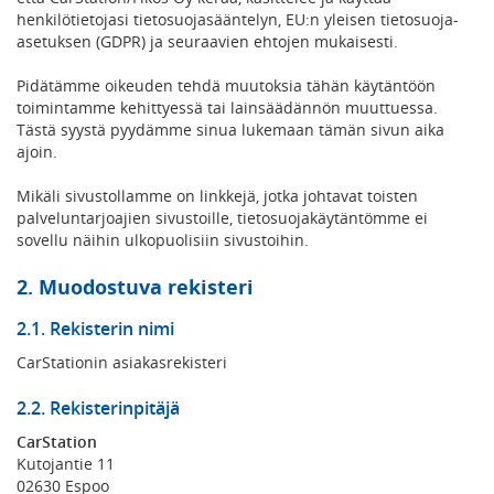
henkilötietojasi tietosuojasääntelyn, EU:n yleisen tietosuoja-
asetuksen (GDPR) ja seuraavien ehtojen mukaisesti.
Pidätämme oikeuden tehdä muutoksia tähän käytäntöön
toimintamme kehittyessä tai lainsäädännön muuttuessa.
Tästä syystä pyydämme sinua lukemaan tämän sivun aika
ajoin.
Mikäli sivustollamme on linkkejä, jotka johtavat toisten
palveluntarjoajien sivustoille, tietosuojakäytäntömme ei
sovellu näihin ulkopuolisiin sivustoihin.
2. Muodostuva rekisteri
2.1. Rekisterin nimi
CarStationin asiakasrekisteri
2.2. Rekisterinpitäjä
CarStation
Kutojantie 11
02630 Espoo