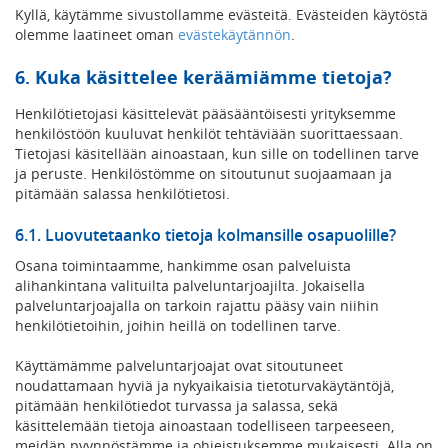
Kyllä, käytämme sivustollamme evästeitä. Evästeiden käytöstä
olemme laatineet oman
evästekäytännön
.
6. Kuka käsittelee keräämiämme tietoja?
Henkilötietojasi käsittelevät pääsääntöisesti yrityksemme
henkilöstöön kuuluvat henkilöt tehtäviään suorittaessaan.
Tietojasi käsitellään ainoastaan, kun sille on todellinen tarve
ja peruste. Henkilöstömme on sitoutunut suojaamaan ja
pitämään salassa henkilötietosi.
6.1. Luovutetaanko tietoja kolmansille osapuolille?
Osana toimintaamme, hankimme osan palveluista
alihankintana valituilta palveluntarjoajilta. Jokaisella
palveluntarjoajalla on tarkoin rajattu pääsy vain niihin
henkilötietoihin, joihin heillä on todellinen tarve.
Käyttämämme palveluntarjoajat ovat sitoutuneet
noudattamaan hyviä ja nykyaikaisia tietoturvakäytäntöjä,
pitämään henkilötiedot turvassa ja salassa, sekä
käsittelemään tietoja ainoastaan todelliseen tarpeeseen,
meidän pyynnöstämme ja ohjeistuksemme mukaisesti. Alla on