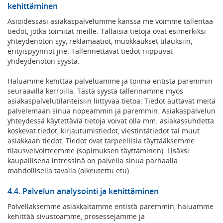
kehittäminen
Asioidessasi asiakaspalvelumme kanssa me voimme tallentaa
tiedot, jotka toimitat meille. Tällaisia tietoja ovat esimerkiksi
yhteydenoton syy, reklamaatiot, muokkaukset tilauksiin,
erityispyynnöt jne. Tallennettavat tiedot riippuvat
yhdeydenoton syystä.
Haluamme kehittää palveluamme ja toimia entistä paremmin
seuraavilla kerroilla. Tästä syystä tallennamme myös
asiakaspalvelutilanteisiin liittyvää tietoa. Tiedot auttavat meitä
palvelemaan sinua nopeammin ja paremmin. Asiakaspalvelun
yhteydessä käytettäviä tietoja voivat olla mm. asiakassuhdetta
koskevat tiedot, kirjautumistiedot, viestintätiedot tai muut
asiakkaan tiedot. Tiedot ovat tarpeellisia täyttääksemme
tilausvelvoitteemme (sopimuksen täyttäminen). Lisäksi
kaupallisena intressinä on palvella sinua parhaalla
mahdollisella tavalla (oikeutettu etu).
4.4. Palvelun analysointi ja kehittäminen
Palvellaksemme asiakkaitamme entistä paremmin, haluamme
kehittää sivustoamme, prosessejamme ja