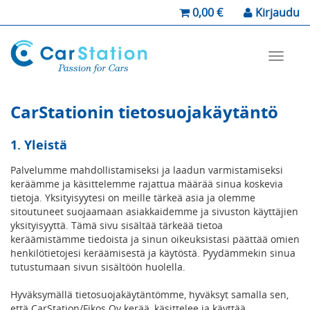
0,00
€
Kirjaudu
main_m
CarStationin tietosuojakäytäntö
1. Yleistä
Palvelumme mahdollistamiseksi ja laadun varmistamiseksi
keräämme ja käsittelemme rajattua määrää sinua koskevia
tietoja. Yksityisyytesi on meille tärkeä asia ja olemme
sitoutuneet suojaamaan asiakkaidemme ja sivuston käyttäjien
yksityisyyttä. Tämä sivu sisältää tärkeää tietoa
keräämistämme tiedoista ja sinun oikeuksistasi päättää omien
henkilötietojesi keräämisestä ja käytöstä. Pyydämmekin sinua
tutustumaan sivun sisältöön huolella.
Hyväksymällä tietosuojakäytäntömme, hyväksyt samalla sen,
että CarStation/Fikos Oy kerää, käsittelee ja käyttää