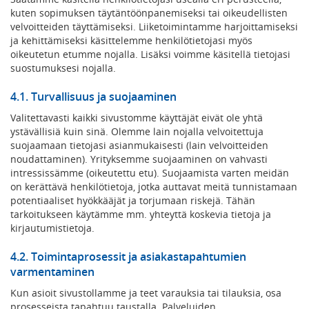
kuten sopimuksen täytäntöönpanemiseksi tai oikeudellisten
velvoitteiden täyttämiseksi. Liiketoimintamme harjoittamiseksi
ja kehittämiseksi käsittelemme henkilötietojasi myös
oikeutetun etumme nojalla. Lisäksi voimme käsitellä tietojasi
suostumuksesi nojalla.
4.1. Turvallisuus ja suojaaminen
Valitettavasti kaikki sivustomme käyttäjät eivät ole yhtä
ystävällisiä kuin sinä. Olemme lain nojalla velvoitettuja
suojaamaan tietojasi asianmukaisesti (lain velvoitteiden
noudattaminen). Yrityksemme suojaaminen on vahvasti
intressissämme (oikeutettu etu). Suojaamista varten meidän
on kerättävä henkilötietoja, jotka auttavat meitä tunnistamaan
potentiaaliset hyökkääjät ja torjumaan riskejä. Tähän
tarkoitukseen käytämme mm. yhteyttä koskevia tietoja ja
kirjautumistietoja.
4.2. Toimintaprosessit ja asiakastapahtumien
varmentaminen
Kun asioit sivustollamme ja teet varauksia tai tilauksia, osa
prosesseista tapahtuu taustalla. Palveluiden