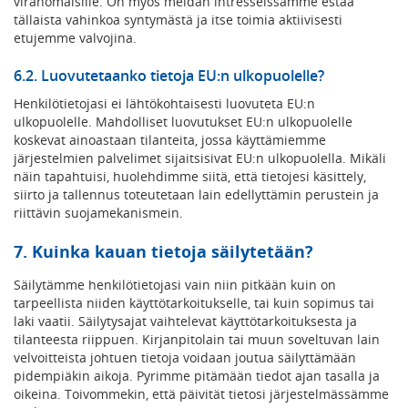
viranomaisille. On myös meidän intresseissämme estää
tällaista vahinkoa syntymästä ja itse toimia aktiivisesti
etujemme valvojina.
6.2. Luovutetaanko tietoja EU:n ulkopuolelle?
Henkilötietojasi ei lähtökohtaisesti luovuteta EU:n
ulkopuolelle. Mahdolliset luovutukset EU:n ulkopuolelle
koskevat ainoastaan tilanteita, jossa käyttämiemme
järjestelmien palvelimet sijaitsisivat EU:n ulkopuolella. Mikäli
näin tapahtuisi, huolehdimme siitä, että tietojesi käsittely,
siirto ja tallennus toteutetaan lain edellyttämin perustein ja
riittävin suojamekanismein.
7. Kuinka kauan tietoja säilytetään?
Säilytämme henkilötietojasi vain niin pitkään kuin on
tarpeellista niiden käyttötarkoitukselle, tai kuin sopimus tai
laki vaatii. Säilytysajat vaihtelevat käyttötarkoituksesta ja
tilanteesta riippuen. Kirjanpitolain tai muun soveltuvan lain
velvoitteista johtuen tietoja voidaan joutua säilyttämään
pidempiäkin aikoja. Pyrimme pitämään tiedot ajan tasalla ja
oikeina. Toivommekin, että päivität tietosi järjestelmässämme