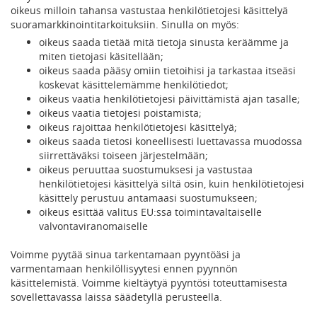
oikeus milloin tahansa vastustaa henkilötietojesi käsittelyä
suoramarkkinointitarkoituksiin. Sinulla on myös:
oikeus saada tietää mitä tietoja sinusta keräämme ja
miten tietojasi käsitellään;
oikeus saada pääsy omiin tietoihisi ja tarkastaa itseäsi
koskevat käsittelemämme henkilötiedot;
oikeus vaatia henkilötietojesi päivittämistä ajan tasalle;
oikeus vaatia tietojesi poistamista;
oikeus rajoittaa henkilötietojesi käsittelyä;
oikeus saada tietosi koneellisesti luettavassa muodossa
siirrettäväksi toiseen järjestelmään;
oikeus peruuttaa suostumuksesi ja vastustaa
henkilötietojesi käsittelyä siltä osin, kuin henkilötietojesi
käsittely perustuu antamaasi suostumukseen;
oikeus esittää valitus EU:ssa toimintavaltaiselle
valvontaviranomaiselle
Voimme pyytää sinua tarkentamaan pyyntöäsi ja
varmentamaan henkilöllisyytesi ennen pyynnön
käsittelemistä. Voimme kieltäytyä pyyntösi toteuttamisesta
sovellettavassa laissa säädetyllä perusteella.