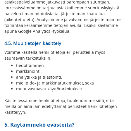
asiakaspalveluamme jatkuvasti parempaan suuntaan.
Intressissämme on tarjota asiakkaillemme suorituskykyistä
palvelua ilman odotuksia tai järjestelmän kaatuilua
(oikeutettu etu). Analysoimme ja valvomme järjestelmämme
toimintaa keräämiemme tietojen avulla. Lisäksi käytämme
apuna Google Analytics -työkalua.
4.5. Muu tietojen käsittely
Voimme käsitellä henkilötietoja eri perusteilla myös
seuraaviin tarkoituksiin:
tiedottaminen,
markkinointi,
analytiikka ja tilastointi,
mielipide- ja markkinatutkimukset, sekä
muut vastaavat käyttötarkoitukset.
Käsitellessämme henkilötietoja, huolehdimme siitä, että
meillä on aina lain edellyttämät perusteet henkilötietojen
käsittelyyn.
5. Käytämmekö evästeitä?