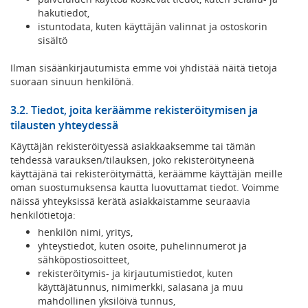
hakutiedot,
istuntodata, kuten käyttäjän valinnat ja ostoskorin
sisältö
Ilman sisäänkirjautumista emme voi yhdistää näitä tietoja
suoraan sinuun henkilönä.
3.2. Tiedot, joita keräämme rekisteröitymisen ja
tilausten yhteydessä
Käyttäjän rekisteröityessä asiakkaaksemme tai tämän
tehdessä varauksen/tilauksen, joko rekisteröityneenä
käyttäjänä tai rekisteröitymättä, keräämme käyttäjän meille
oman suostumuksensa kautta luovuttamat tiedot. Voimme
näissä yhteyksissä kerätä asiakkaistamme seuraavia
henkilötietoja:
henkilön nimi, yritys,
yhteystiedot, kuten osoite, puhelinnumerot ja
sähköpostiosoitteet,
rekisteröitymis- ja kirjautumistiedot, kuten
käyttäjätunnus, nimimerkki, salasana ja muu
mahdollinen yksilöivä tunnus,