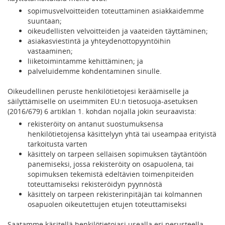
sopimusvelvoitteiden toteuttaminen asiakkaidemme
suuntaan;
oikeudellisten velvoitteiden ja vaateiden täyttäminen;
asiakasviestintä ja yhteydenottopyyntöihin
vastaaminen;
liiketoimintamme kehittäminen; ja
palveluidemme kohdentaminen sinulle.
Oikeudellinen peruste henkilötietojesi keräämiselle ja
säilyttämiselle on useimmiten EU:n tietosuoja-asetuksen
(2016/679) 6 artiklan 1. kohdan nojalla jokin seuraavista:
rekisteröity on antanut suostumuksensa
henkilötietojensa käsittelyyn yhtä tai useampaa erityistä
tarkoitusta varten
käsittely on tarpeen sellaisen sopimuksen täytäntöön
panemiseksi, jossa rekisteröity on osapuolena, tai
sopimuksen tekemistä edeltävien toimenpiteiden
toteuttamiseksi rekisteröidyn pyynnöstä
käsittely on tarpeen rekisterinpitäjän tai kolmannen
osapuolen oikeutettujen etujen toteuttamiseksi
Saatamme käsitellä henkilötietojasi usealla eri perusteella,