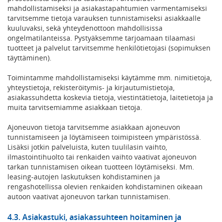
mahdollistamiseksi ja asiakastapahtumien varmentamiseksi
tarvitsemme tietoja varauksen tunnistamiseksi asiakkaalle
kuuluvaksi, sekä yhteydenottoon mahdollisissa
ongelmatilanteissa. Pystyäksemme tarjoamaan tilaamasi
tuotteet ja palvelut tarvitsemme henkilötietojasi (sopimuksen
täyttäminen).
Toimintamme mahdollistamiseksi käytämme mm. nimitietoja,
yhteystietoja, rekisteröitymis- ja kirjautumistietoja,
asiakassuhdetta koskevia tietoja, viestintätietoja, laitetietoja ja
muita tarvitsemiamme asiakkaan tietoja.
Ajoneuvon tietoja tarvitsemme asiakkaan ajoneuvon
tunnistamiseen ja löytämiseen toimipisteen ympäristössä.
Lisäksi jotkin palveluista, kuten tuulilasin vaihto,
ilmastointihuolto tai renkaiden vaihto vaativat ajoneuvon
tarkan tunnistamisen oikean tuotteen löytämiseksi. Mm.
leasing-autojen laskutuksen kohdistaminen ja
rengashotellissa olevien renkaiden kohdistaminen oikeaan
autoon vaativat ajoneuvon tarkan tunnistamisen.
4.3. Asiakastuki, asiakassuhteen hoitaminen ja