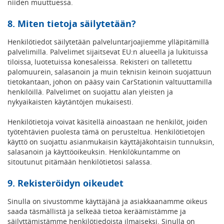
niiden muuttuessa.
8. Miten tietoja säilytetään?
Henkilötiedot säilytetään palveluntarjoajiemme ylläpitämillä
palvelimilla. Palvelimet sijaitsevat EU:n alueella ja lukituissa
tiloissa, luotetuissa konesaleissa. Rekisteri on talletettu
palomuurein, salasanoin ja muin teknisin keinoin suojattuun
tietokantaan, johon on pääsy vain CarStationin valtuuttamilla
henkilöillä. Palvelimet on suojattu alan yleisten ja
nykyaikaisten käytäntöjen mukaisesti.
Henkilötietoja voivat käsitellä ainoastaan ne henkilöt, joiden
työtehtävien puolesta tämä on perusteltua. Henkilötietojen
käyttö on suojattu asianmukaisin käyttäjäkohtaisin tunnuksin,
salasanoin ja käyttöoikeuksin. Henkilökuntamme on
sitoutunut pitämään henkilötietosi salassa.
9. Rekisteröidyn oikeudet
Sinulla on sivustomme käyttäjänä ja asiakkaanamme oikeus
saada täsmällistä ja selkeää tietoa keräämistämme ja
säilyttämistämme henkilötiedoista ilmaiseksi. Sinulla on